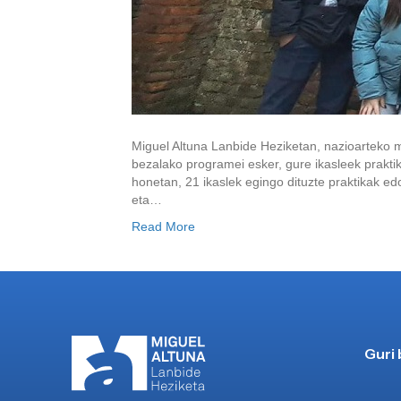
Miguel Altuna Lanbide Heziketan, nazioarteko 
bezalako programei esker, gure ikasleek praktik
honetan, 21 ikaslek egingo dituzte praktikak e
eta…
Read More
Guri