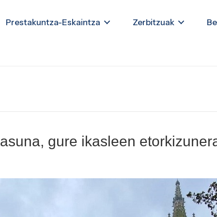
Prestakuntza-Eskaintza
Zerbitzuak
Be
suna, gure ikasleen etorkizunerak