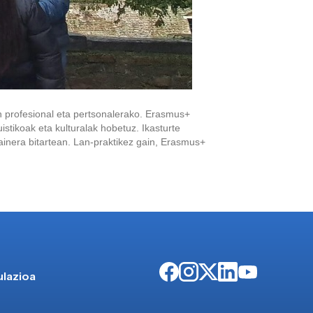
 profesional eta pertsonalerako. Erasmus+
stikoak eta kulturalak hobetuz. Ikasturte
ainera bitartean. Lan-praktikez gain, Erasmus+
ulazioa