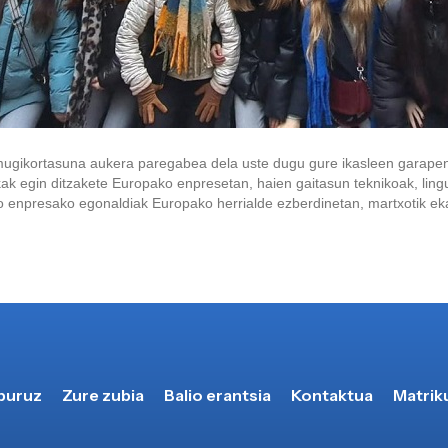
mugikortasuna aukera paregabea dela uste dugu gure ikasleen garapen
ak egin ditzakete Europako enpresetan, haien gaitasun teknikoak, lingui
do enpresako egonaldiak Europako herrialde ezberdinetan, martxotik ek
 buruz
Zure zubia
Balio erantsia
Kontaktua
Matrik