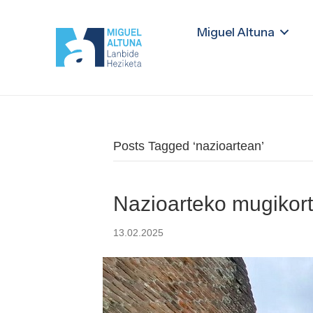
Miguel Altuna
Posts Tagged ‘nazioartean’
Nazioarteko mugikorta
13.02.2025