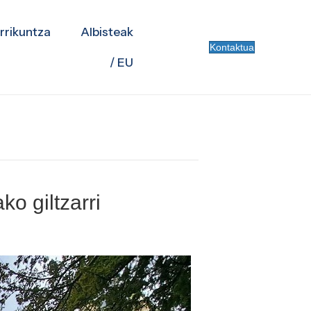
rrikuntza
Albisteak
Kontaktua
/ EU
o giltzarri